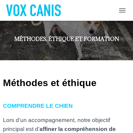
D
É
P
L
I
MÉTHODES, ÉTHIQUE ET FORMATION
E
R
L
A
N
A
V
Méthodes et éthique
I
G
A
T
COMPRENDRE LE CHIEN
I
O
N
Lors d’un accompagnement, notre objectif
principal est d’
affiner la compréhension de